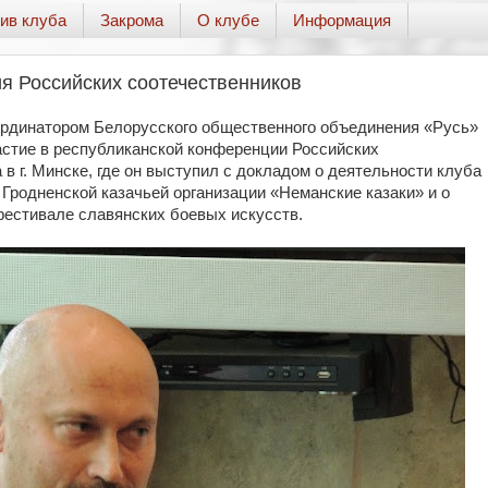
ив клуба
Закрома
О клубе
Информация
я Российских соотечественников
рдинатором Белорусского общественного объединения «Русь»
астие в республиканской конференции Российских
 в г. Минске, где он выступил с докладом о деятельности клуба
Гродненской казачьей организации «Неманские казаки» и о
фестивале славянских боевых искусств.