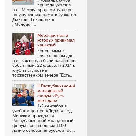
г. команда клуба
приняла участие
во II Международном турнире
по ушу-саньда памяти курсанта
Дмитрия Гвишиани в
г.Молодеч...
Мероприятия в
которых принимал
наш клуб.
Конец зимы и
начало весны для
нас, как всегда были насыщены
событиями: 22 февраля 2014 г.
клуб выступал на
торжественном вечере "Есть...
II Республиканский
молодёжный
форум «Русь
молодая»
1-2 сентября в
учебном центре «Лидия» под
Минском проходил «II
Республиканский молодёжный
форум посвященный 1150-
летию основания русской гос...